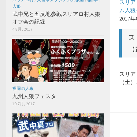
スリア
人狼
ム人狼
武中兄と五反地参戦スリアロ村人狼
2017
オフ会の記録
4 8月, 2017
ス
（
スリア
（土）
福岡の人狼
九州人狼フェスタ
10 7月, 2017