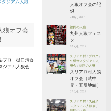
スタジアム人狼
人狼オフ会の記
録
4 8月, 2017
福岡の人狼
人狼オフ会
九州人狼フェス
！
タ
10 7月, 2017
スリアロ村
/
ブログ
/
岳プロ・樋口清香
久留米スタジアム人
狼会
/
福岡の人狼
タジアム人狼会
スリアロ村人狼
オフ会（武中
兄・五反地編）
27 6月, 2017
スリアロ村
/
久留米
スタジアム人狼会
/
福岡の人狼