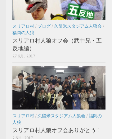
スリアロ村
/
ブログ
/
久留米スタジアム人狼会
/
福岡の人狼
スリアロ村人狼オフ会（武中兄・五
反地編）
27 6月, 2017
スリアロ村
/
久留米スタジアム人狼会
/
福岡の
人狼
スリアロ村人狼オフ会ありがとう！
2 6月, 2017