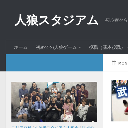
人狼スタジアム
初心者から
ホーム
初めての人狼ゲーム
役職（基本役職）
MONT
スリアロ村
/
久留米スタジアム人狼会
/
福岡の