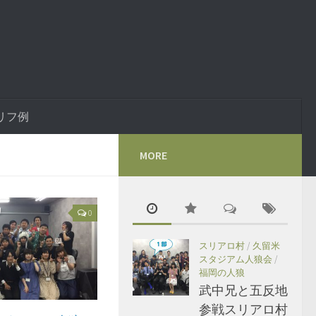
リフ例
MORE
0
スリアロ村
/
久留米
スタジアム人狼会
/
福岡の人狼
武中兄と五反地
参戦スリアロ村