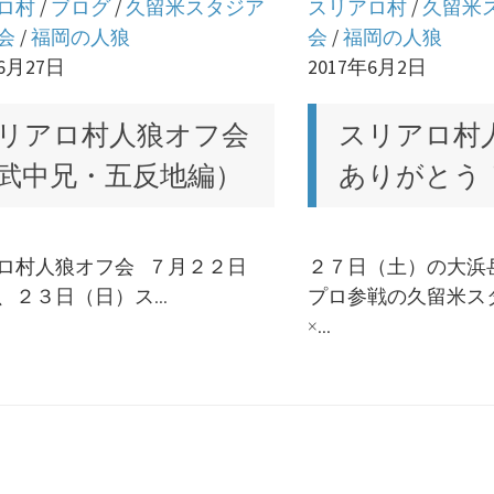
ロ村
/
ブログ
/
久留米スタジア
スリアロ村
/
久留米
会
/
福岡の人狼
会
/
福岡の人狼
年6月27日
2017年6月2日
リアロ村人狼オフ会
スリアロ村
武中兄・五反地編）
ありがとう
ロ村人狼オフ会 ７月２２日
２７日（土）の大浜
、２３日（日）ス...
プロ参戦の久留米ス
×...