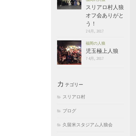
スリアロ村人狼
オフ会ありがと
う！
2 6月, 2017
福岡の人狼
児玉極上人狼
7 4月, 2017
カ
テゴリー
スリアロ村
ブログ
久留米スタジアム人狼会