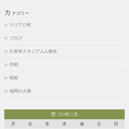
カ
テゴリー
スリアロ村
ブログ
久留米スタジアム人狼会
作戦
戦術
福岡の人狼
2016年12月
月
火
水
木
金
土
日