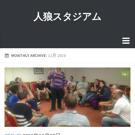
人狼スタジアム
MONTHLY ARCHIVE:
12月 2016
ホーム
0
初めての人狼ゲーム
初心者にもわかる人狼ゲーム
まず初めに覚える人狼基本用語５
吊り回数（縄数）
役職（基本役職）