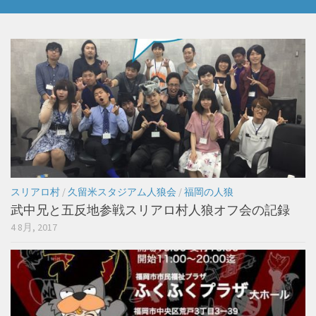
スリアロ村
/
久留米スタジアム人狼会
/
福岡の人狼
武中兄と五反地参戦スリアロ村人狼オフ会の記録
4 8月, 2017