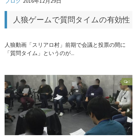
ブログ
2016年12月29日
役職（基本役職）
特殊役職
人狼ゲームで質問タイムの有効性
ブログ
人狼動画「スリアロ村」前期で会議と投票の間に
ワンナイト人狼
「質問タイム」というのが...
ゲームマスターの進行とセリフ例
0