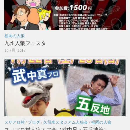
福岡の人狼
九州人狼フェスタ
10 7月, 2017
スリアロ村
/
ブログ
/
久留米スタジアム人狼会
/
福岡の人狼
スリアロ村人狼オフ会（武中兄・五反地編）