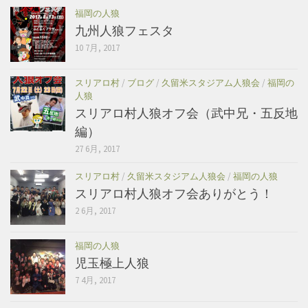
福岡の人狼
九州人狼フェスタ
10 7月, 2017
スリアロ村
/
ブログ
/
久留米スタジアム人狼会
/
福岡の
人狼
スリアロ村人狼オフ会（武中兄・五反地
編）
27 6月, 2017
スリアロ村
/
久留米スタジアム人狼会
/
福岡の人狼
スリアロ村人狼オフ会ありがとう！
2 6月, 2017
福岡の人狼
児玉極上人狼
7 4月, 2017