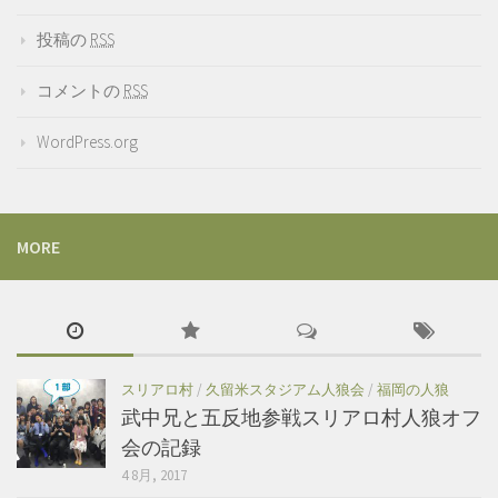
投稿の
RSS
コメントの
RSS
WordPress.org
MORE
スリアロ村
/
久留米スタジアム人狼会
/
福岡の人狼
武中兄と五反地参戦スリアロ村人狼オフ
会の記録
4 8月, 2017