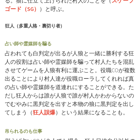
る。狼に仕立て上げられた村人のことを（
スケープ
ゴード（SG）
）と呼ぶ。
狂人（多重人格・裏切り者）
占い師や霊媒師を騙る
占われても白判定が出るが人狼と一緒に勝利する狂
人の役割は占い師や霊媒師を騙って村人たちを混乱
させてゲームを人狼有利に運ぶこと。役職COが複数
出ることにより村人達が役職ローラしてくれれば真
の占い師や霊媒師を道連れにすることができる。た
だし狂人からは誰が人狼で誰が村人かわからないの
でむやみに黒判定を出すと本物の狼に黒判定を出し
てしまう（
狂人誤爆
）という結果になることも。
吊られるのも仕事