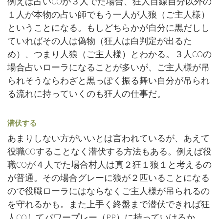
例えば占いCOが３人でた場合、狂人目線自分以外の
１人が本物の占い師でもう一人が人狼（ご主人様）
ということになる。もしどちらかが自分に黒だしし
ていればその人は偽物（狂人は白判定が出るた
め）、つまり人狼（ご主人様）とわかる。３人COの
場合占いローラになることが多いが、ご主人様が吊
られそうならわざと黒っぽく振る舞い自分が吊られ
る流れに持っていくのも狂人の仕事だ。
潜伏する
あまりしない方がいいとは言われているが、あえて
役職COすることなく潜伏する方法もある。例えば役
職COが４人でた場合村人は真２狂１狼１と考えるの
が普通。その場合グレーに狼が２匹いることになる
ので役職ローラにはならなくご主人様が吊られるの
を守れるかも。また上手く終盤まで潜伏できれば狂
人COしてパワープレー（PP）に持っていけるか