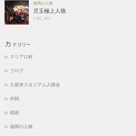
福岡の人狼
児玉極上人狼
7 4月, 2017
カ
テゴリー
スリアロ村
ブログ
久留米スタジアム人狼会
作戦
戦術
福岡の人狼