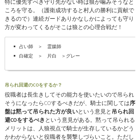
特に優先すべき守り先がない時は狼が噛みそうなと
ころを守る。（護衛成功すると村人の勝利に貢献で
きるので）連続ガードありかなしかによっても守り
方が変わってくるがそこは狼との心理合戦だ！
占い師 ＞ 霊媒師
白確定 ＞ 片白 ＞グレー
吊られ回避のCOをするか？
役職者は長生きしてその能力を使いたいので吊られ
そうになったらCOするべきだが、騎士に関しては
序
盤は黙って吊られた方が良い
という意見と
吊られ回
避COをするべき
という意見がある。黙って吊られる
メリットは、人狼視点で騎士が生存しているかどう
かわからないと役職者を襲撃しづらいこと。ただし