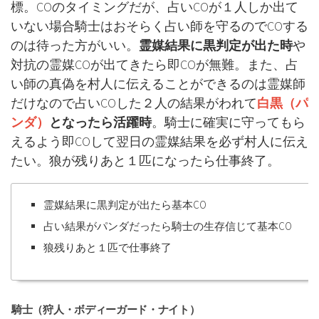
標。COのタイミングだが、占いCOが１人しか出て
いない場合騎士はおそらく占い師を守るのでCOする
のは待った方がいい。
霊媒結果に黒判定が出た時
や
対抗の霊媒COが出てきたら即COが無難。また、占
い師の真偽を村人に伝えることができるのは霊媒師
だけなので占いCOした２人の結果がわれて
白黒（パ
ンダ）
となったら活躍時
。騎士に確実に守ってもら
えるよう即COして翌日の霊媒結果を必ず村人に伝え
たい。狼が残りあと１匹になったら仕事終了。
霊媒結果に黒判定が出たら基本CO
占い結果がパンダだったら騎士の生存信じて基本CO
狼残りあと１匹で仕事終了
騎士（狩人・ボディーガード・ナイト）