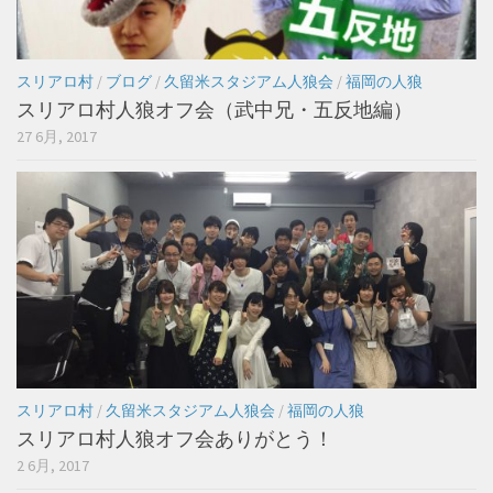
スリアロ村
/
ブログ
/
久留米スタジアム人狼会
/
福岡の人狼
スリアロ村人狼オフ会（武中兄・五反地編）
27 6月, 2017
スリアロ村
/
久留米スタジアム人狼会
/
福岡の人狼
スリアロ村人狼オフ会ありがとう！
2 6月, 2017