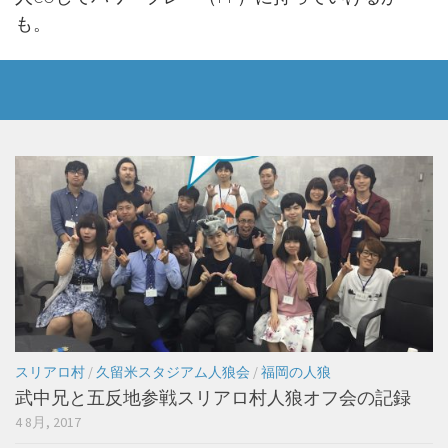
も。
スリアロ村
/
久留米スタジアム人狼会
/
福岡の人狼
武中兄と五反地参戦スリアロ村人狼オフ会の記録
4 8月, 2017