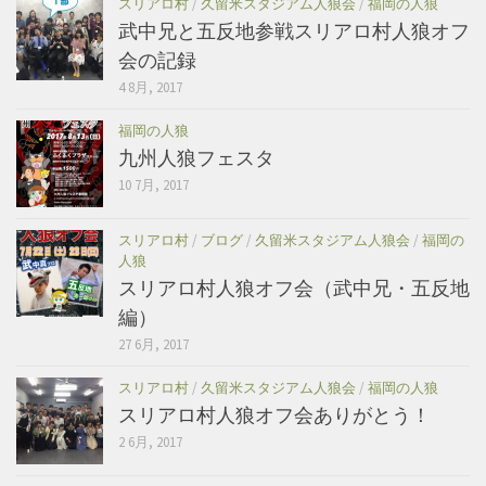
スリアロ村
/
久留米スタジアム人狼会
/
福岡の人狼
武中兄と五反地参戦スリアロ村人狼オフ
会の記録
4 8月, 2017
福岡の人狼
九州人狼フェスタ
10 7月, 2017
スリアロ村
/
ブログ
/
久留米スタジアム人狼会
/
福岡の
人狼
スリアロ村人狼オフ会（武中兄・五反地
編）
27 6月, 2017
スリアロ村
/
久留米スタジアム人狼会
/
福岡の人狼
スリアロ村人狼オフ会ありがとう！
2 6月, 2017