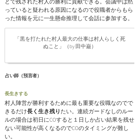
とで残された村人の勝利に貢献できる。会議中は黙
役職（基本役職）
っていると疑われる原因になるので役職者からもら
特殊役職
った情報を元に一生懸命推理して会話に参加する。
ブログ
「黒を打たれた村人最大の仕事は村人らしく死
ぬこと」（by 田中巌）
ワンナイト人狼
ゲームマスターの進行とセリフ例
占い師（預言者）
長生きする
村人陣営が勝利するために最も重要な役職なのでで
きるだけ
長く生き残り
たい。連続ガードなしのルー
ルの場合は初日にCOすると１日しか占い結果を残せ
ない可能性が高くなるのでCOのタイミングが難し
い。