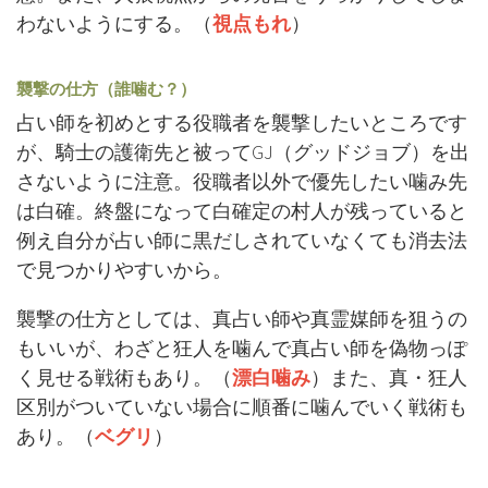
わないようにする。（
視点もれ
）
襲撃の仕方（誰噛む？）
占い師を初めとする役職者を襲撃したいところです
が、騎士の護衛先と被ってGJ（グッドジョブ）を出
さないように注意。役職者以外で優先したい噛み先
は白確。終盤になって白確定の村人が残っていると
例え自分が占い師に黒だしされていなくても消去法
で見つかりやすいから。
襲撃の仕方としては、真占い師や真霊媒師を狙うの
もいいが、わざと狂人を噛んで真占い師を偽物っぽ
く見せる戦術もあり。（
漂白噛み
）また、真・狂人
区別がついていない場合に順番に噛んでいく戦術も
あり。（
ベグリ
）