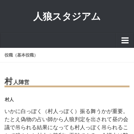
人狼スタジアム
役職（基本役職）
ホーム
初めての人狼ゲーム
村
人陣営
初心者にもわかる人狼ゲーム
まず初めに覚える人狼基本用語５
村人
吊り回数（縄数）
いかに白っぽく（村人っぽく）振る舞うかが重要。
たとえ偽物の占い師から人狼判定を出されて昼の会
役職（基本役職）
議で吊られる結果になっても村人っぽく吊られるこ