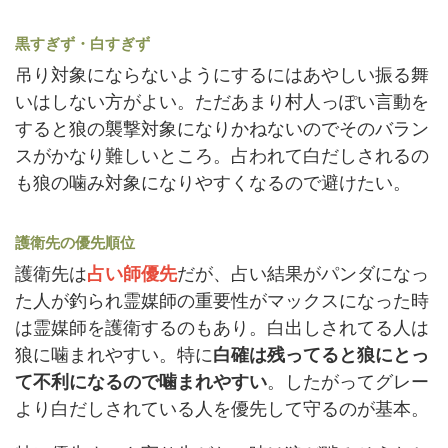
黒すぎず・白すぎず
吊り対象にならないようにするにはあやしい振る舞
いはしない方がよい。ただあまり村人っぽい言動を
すると狼の襲撃対象になりかねないのでそのバラン
スがかなり難しいところ。占われて白だしされるの
も狼の噛み対象になりやすくなるので避けたい。
護衛先の優先順位
護衛先は
占い師優先
だが、占い結果がパンダになっ
た人が釣られ霊媒師の重要性がマックスになった時
は霊媒師を護衛するのもあり。白出しされてる人は
狼に噛まれやすい。特に
白確は残ってると狼にとっ
て不利になるので噛まれやすい
。したがってグレー
より白だしされている人を優先して守るのが基本。